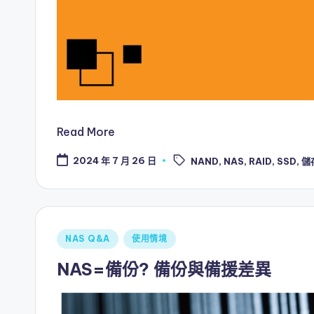
Read More
Tags:
2024 年 7 月 26 日
NAND
,
NAS
,
RAID
,
SSD
,
儲
Posted
NAS Q&A
使用情境
in
NAS=備份? 備份與備援差異