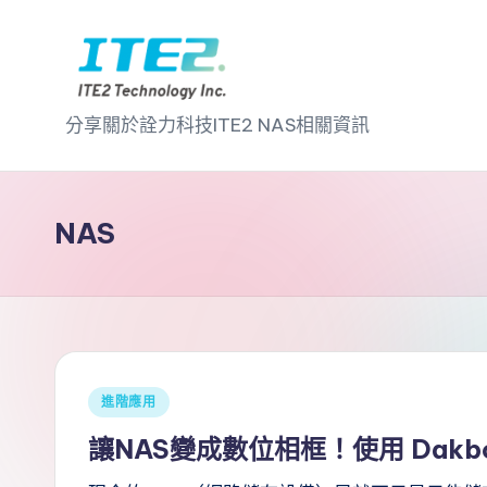
Skip
to
I
content
分享關於詮力科技ITE2 NAS相關資訊
T
E
NAS
2
N
A
S
Posted
進階應用
in
2
讓NAS變成數位相框！使用 Dakb