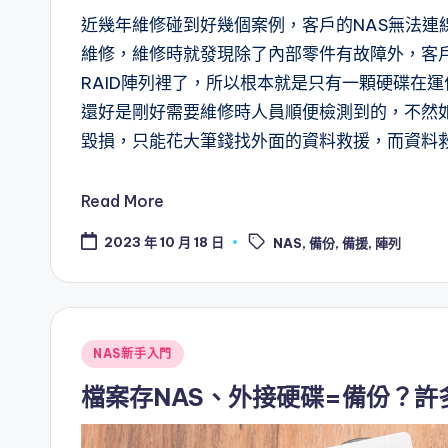
近幾年維修碰到好幾個案例，客戶的NAS無法連
維修，維修時就發現除了內部零件有故障外，客
RAID陣列裡了，所以根本就是只有一顆硬碟在運
還好是剛好需要維修時人員順便檢測到的，不然
毀損，只能花大筆錢找外面的資料救援，而資料
Read More
Tags:
2023 年 10 月 18 日
NAS
,
備份
,
備援
,
陣列
Posted
NAS新手入門
in
檔案存NAS、外接硬碟=備份？