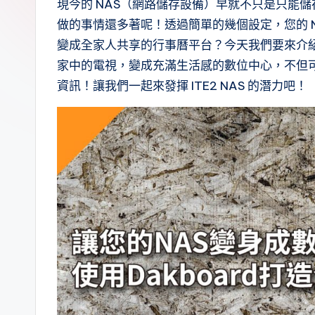
.
現今的 NAS（網路儲存設備）早就不只是只能儲存
做的事情還多著呢！透過簡單的幾個設定，您的 
0
變成全家人共享的行事曆平台？今天我們要來介紹一款數
B
家中的電視，變成充滿生活感的數位中心，不但
資訊！讓我們一起來發揮 ITE2 NAS 的潛力吧！
l
o
g