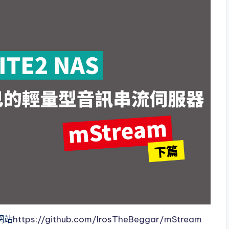
網站
https://github.com/IrosTheBeggar/mStream