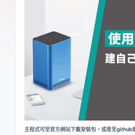
.
0
B
l
o
g
主程式可至官方網站下載安裝包，或是至github