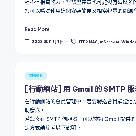
程不但相當吃力，智慧型裝置也可能沒有這麼多
您可以嚐試使用這個安裝簡便又相當輕量的開源音訊
Read More
Tags:
2023 年 11 月 1 日
ITE2 NAS
,
mStream
,
Windo
Posted
進階應用
in
[行動網站] 用 Gmail 的 SMTP
在行動網站的會員管理中，若要發送會員驗證信或
助發送。
若您沒有 SMTP 伺服器，可以透過 Gmail 
定方式請參考以下說明。