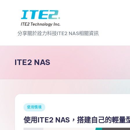
Skip
to
I
content
分享關於詮力科技ITE2 NAS相關資訊
T
E
ITE2 NAS
2
N
A
S
Posted
使用情境
in
2
使用ITE2 NAS，搭建自己的輕量型