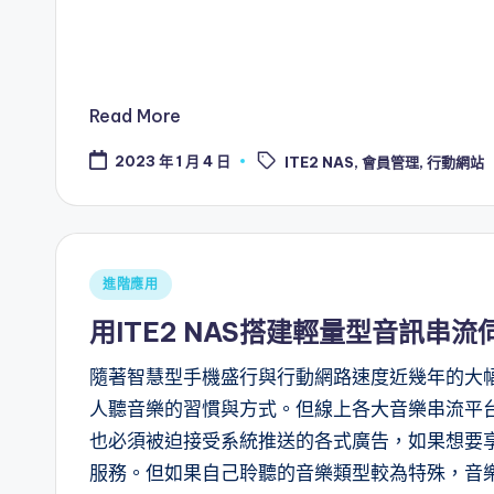
Read More
Tags:
2023 年 1 月 4 日
ITE2 NAS
,
會員管理
,
行動網站
Posted
進階應用
in
用ITE2 NAS搭建輕量型音訊串流伺服
隨著智慧型手機盛行與行動網路速度近幾年的大
人聽音樂的習慣與方式。但線上各大音樂串流平
也必須被迫接受系統推送的各式廣告，如果想要
服務。但如果自己聆聽的音樂類型較為特殊，音