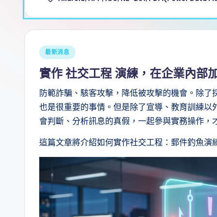
.
0
B
Posted
最新消息
l
in
實作 社交工程 演練，在企業內部
o
防範詐騙、駭客攻擊，降低被攻擊的機會。除了
g
也是很重要的事情。但是除了宣導、教育訓練以
會判斷、分析訊息的真假，一起參與實務操作，
這篇文章將介紹如何實作社交工程：郵件釣魚演