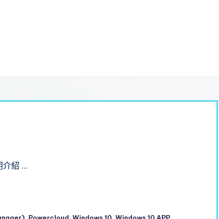
明介紹 …
anager)
,
Powercloud
,
Windows 10
,
Windows 10 APP