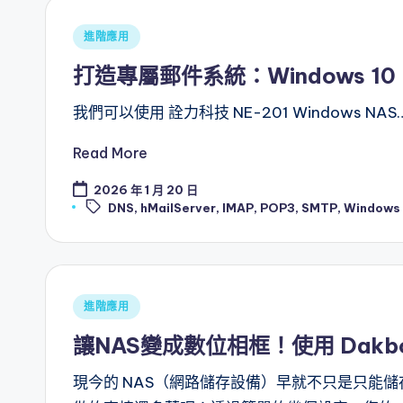
Posted
進階應用
in
打造專屬郵件系統：Windows 10 Nas
我們可以使用 詮力科技 NE-201 Windows NAS
Read More
2026 年 1 月 20 日
Tags:
DNS
,
hMailServer
,
IMAP
,
POP3
,
SMTP
,
Windows 
Posted
進階應用
in
讓NAS變成數位相框！使用 Dakb
現今的 NAS（網路儲存設備）早就不只是只能儲存