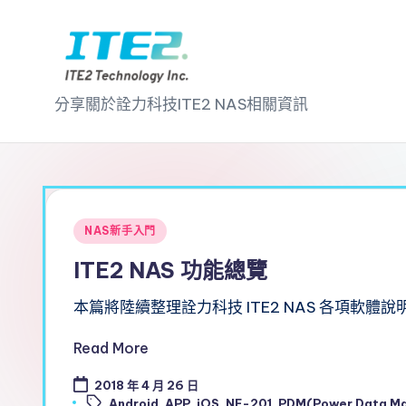
Skip
to
I
content
分享關於詮力科技ITE2 NAS相關資訊
T
E
2
Posted
NAS新手入門
N
in
ITE2 NAS 功能總覽
A
本篇將陸續整理詮力科技 ITE2 NAS 各項軟體說
S
Read More
2
2018 年 4 月 26 日
Tags:
Android
,
APP
,
iOS
,
NE-201
,
PDM(Power Data M