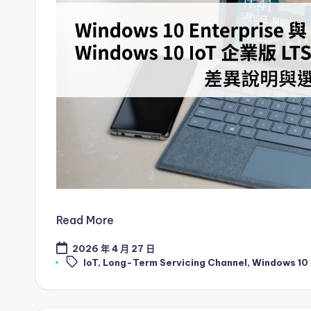
Read More
2026 年 4 月 27 日
Tags:
IoT
,
Long-Term Servicing Channel
,
Windows 10