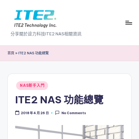
Skip
to
content
I
分享關於詮力科技ITE2 NAS相關資訊
T
E
首頁
»
ITE2 NAS 功能總覽
2
N
A
Posted
NAS新手入門
in
S
ITE2 NAS 功能總覽
2
2018 年 4 月 26 日
No Comments
.
0
B