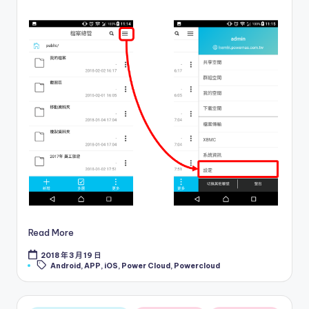
Read More
2018 年 3 月 19 日
Tags:
Android
,
APP
,
iOS
,
Power Cloud
,
Powercloud