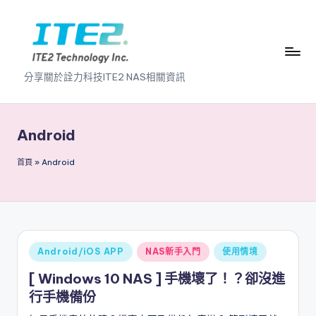
Skip
to
content
I
分享關於詮力科技ITE2 NAS相關資訊
T
E
Android
2
首頁
»
Android
N
A
S
2
Posted
Android/iOS APP
NAS新手入門
使用情境
.
in
[ Windows 10 NAS ] 手機壞了！？卻沒進
0
行手機備份
B