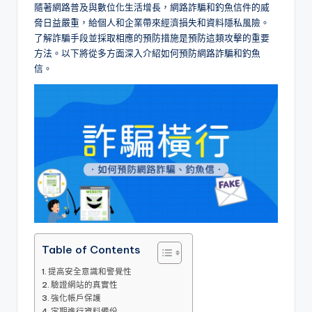
隨著網路普及與數位化生活增長，網路詐騙和釣魚信件的威
l
脅日益嚴重，給個人和企業帶來經濟損失和資料隱私風險。
o
了解詐騙手段並採取相應的預防措施是預防這類攻擊的重要
方法。以下將從多方面深入介紹如何預防網路詐騙和釣魚
g
信。
Table of Contents
提高安全意識和警覺性
驗證網站的真實性
強化帳戶保護
定期進行資料備份