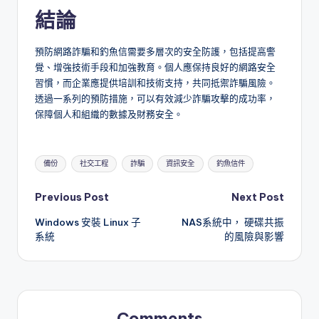
結論
預防網路詐騙和釣魚信需要多層次的安全防護，包括提高警
覺、增強技術手段和加強教育。個人應保持良好的網路安全
習慣，而企業應提供培訓和技術支持，共同抵禦詐騙風險。
透過一系列的預防措施，可以有效減少詐騙攻擊的成功率，
保障個人和組織的數據及財務安全。
Tags:
備份
社交工程
詐騙
資訊安全
釣魚信件
Post
Previous Post
Next Post
Windows 安裝 Linux 子
NAS系統中， 硬碟共振
navigation
系統
的風險與影響
Comments