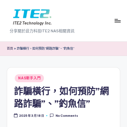
Skip
to
content
I
分享關於詮力科技ITE2 NAS相關資訊
T
E
首頁
»
詐騙橫行，如何預防”網路詐騙”、”釣魚信”
2
N
A
Posted
NAS新手入門
in
S
詐騙橫行，如何預防”網
2
路詐騙”、”釣魚信”
.
0
2025 年 3 月 18 日
No Comments
B