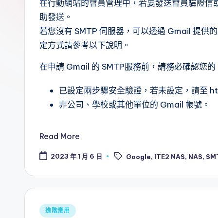
.
在行動網站的會員管理中，若要發送會員驗證信或
助發送。
0
若您沒有 SMTP 伺服器，可以透過 Gmail 
B
定方式請參考以下說明。
l
在申請 Gmail 的 SMTP服務前，請務必確認您的 
o
已設定兩步驟安全驗證，若未設定，請至 https://
g
非公司、學校或其他單位的 Gmail 帳號。
Read More
Tags:
2023 年 1 月 6 日
Google
,
ITE2 NAS
,
NAS
,
SM
Posted
進階應用