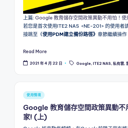
上篇:
Google 教育儲存空間政策異動不用怕！使用I
若您是首次使用ITE2 NAS <NE-201> 的
接跳至《
使用PDM建立備份路徑》
章節繼續操作
Read More
Tags:
2021 年 4 月 22 日
Google
,
ITE2 NAS
,
私有雲
,
Posted
使用情境
in
Google 教育儲存空間政策異動不
家! (上)