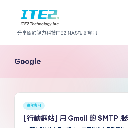
Skip
to
I
content
分享關於詮力科技ITE2 NAS相關資訊
T
E
Google
2
N
A
S
Posted
進階應用
in
2
[行動網站] 用 Gmail 的 SMTP