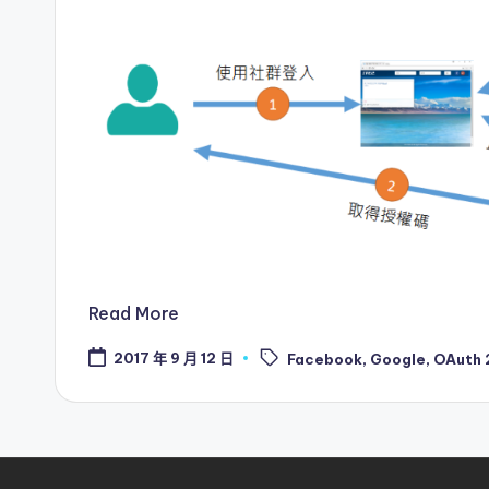
Read More
Tags:
2017 年 9 月 12 日
Facebook
,
Google
,
OAuth 