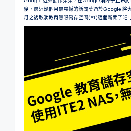
Google 近來動作頻頻，在Google前陣子宣布
後，最近幾個月最震撼的新聞莫過於Google 將
月之後取消教育無限儲存空間(*1)這個新聞了吧!