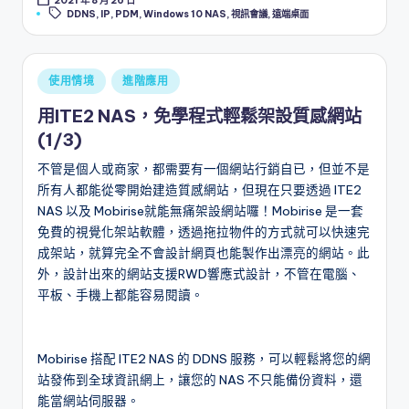
Tags:
DDNS
,
IP
,
PDM
,
Windows 10 NAS
,
視訊會議
,
遠端桌面
Posted
使用情境
進階應用
in
用ITE2 NAS，免學程式輕鬆架設質感網站
(1/3)
不管是個人或商家，都需要有一個網站行銷自已，但並不是
所有人都能從零開始建造質感網站，但現在只要透過 ITE2
NAS 以及 Mobirise就能無痛架設網站囉！Mobirise 是一套
免費的視覺化架站軟體，透過拖拉物件的方式就可以快速完
成架站，就算完全不會設計網頁也能製作出漂亮的網站。此
外，設計出來的網站支援RWD響應式設計，不管在電腦、
平板、手機上都能容易閱讀。
Mobirise 搭配 ITE2 NAS 的 DDNS 服務，可以輕鬆將您的網
站發佈到全球資訊網上，讓您的 NAS 不只能備份資料，還
能當網站伺服器。