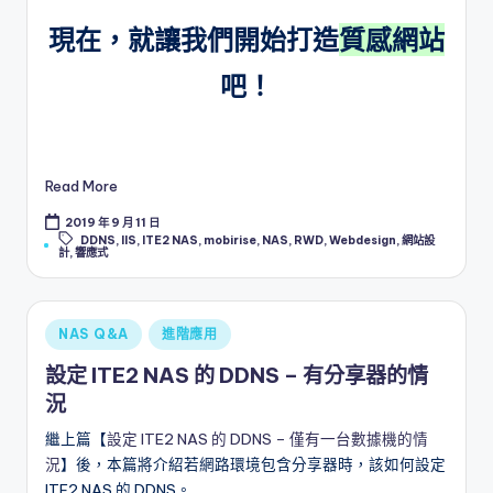
現在，就讓我們開始打造
質感網站
吧！
Read More
2019 年 9 月 11 日
Tags:
DDNS
,
IIS
,
ITE2 NAS
,
mobirise
,
NAS
,
RWD
,
Webdesign
,
網站設
計
,
響應式
Posted
NAS Q&A
進階應用
in
設定 ITE2 NAS 的 DDNS – 有分享器的情
況
繼上篇【
設定 ITE2 NAS 的 DDNS – 僅有一台數據機的情
況
】後，本篇將介紹若網路環境包含分享器時，該如何設定
ITE2 NAS 的 DDNS。