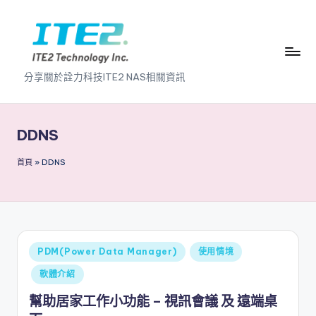
Skip
to
content
I
分享關於詮力科技ITE2 NAS相關資訊
T
E
DDNS
2
首頁
»
DDNS
N
A
S
2
Posted
PDM(Power Data Manager)
使用情境
.
in
軟體介紹
0
幫助居家工作小功能 – 視訊會議 及 遠端桌
B