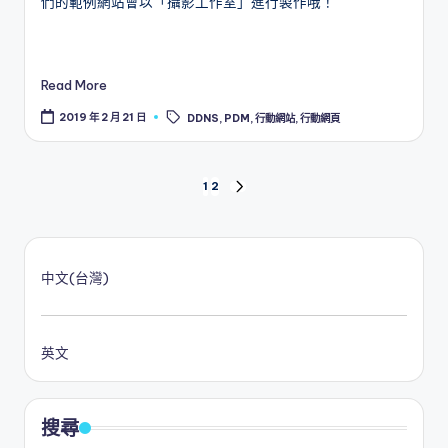
們的範例網站會以「攝影工作室」進行製作哦！
Read More
Tags:
2019 年 2 月 21 日
DDNS
,
PDM
,
行動網站
,
行動網頁
文
1
2
NEXT
PAGE
章
分
中文(台灣)
頁
英文
搜尋