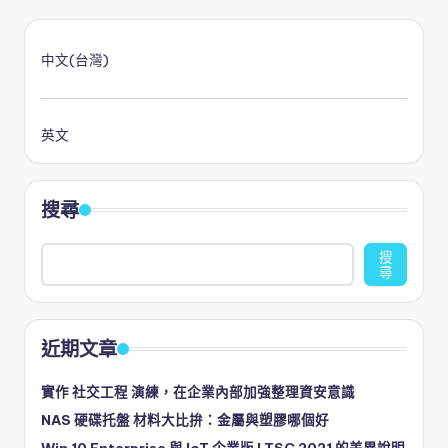
中文(台灣)
英文
搜尋
搜
尋
近期文章
實作 社交工程 演練，在企業內部加強整理資安意識
NAS 硬碟托盤 材料大比拚：金屬與塑膠哪個好
Win 10 Enterprise 與 IoT 企業版 LTSC 2021 的差異說明