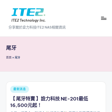
Skip
to
content
I
分享關於詮力科技ITE2 NAS相關資訊
T
E
尾牙
2
首頁
»
尾牙
N
A
S
2
Posted
最新消息
.
in
【 尾牙特賣 】詮力科技 NE-201最低
0
16,500元起！
B