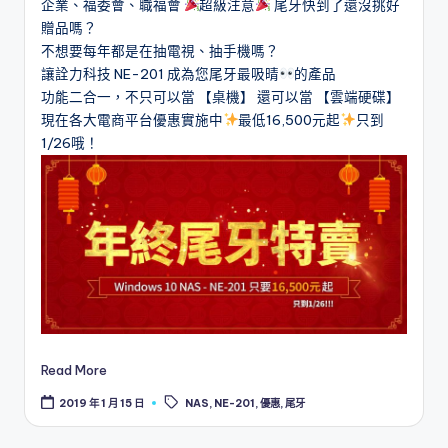
企業、
福委會、
職福會
超級注意
尾牙快到了還沒挑好
l
贈品嗎？
不想要每年都是在抽電視、抽手機嗎？
o
讓詮力科技 NE-201 成為您尾牙最吸晴
的產品
g
功能二合一，不只可以當 【
桌機】
還可以當 【
雲端硬碟】
現在各大電商平台優惠實施中
最低16,500元起
只到
1/26哦！
Read More
Tags:
2019 年 1 月 15 日
NAS
,
NE-201
,
優惠
,
尾牙