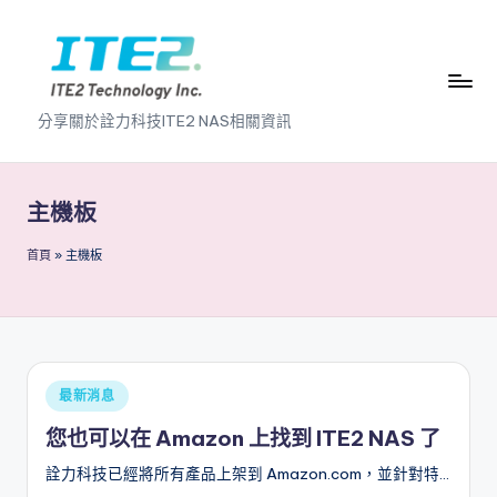
Skip
to
content
I
分享關於詮力科技ITE2 NAS相關資訊
T
E
主機板
2
首頁
»
主機板
N
A
S
2
Posted
最新消息
.
in
您也可以在 Amazon 上找到 ITE2 NAS 了
0
詮力科技已經將所有產品上架到 Amazon.com，並針對特…
B