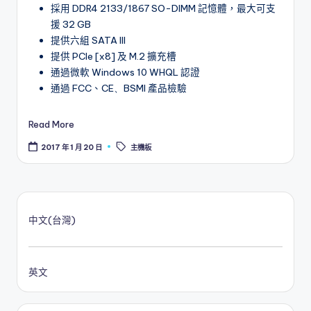
採用
DDR4 2133/1867 SO-DIMM
記憶體，最大可支
援
32 GB
提供六組
SATA III
提供
PCIe [x8]
及
M.2
擴充槽
通過微軟
Windows 10 WHQL
認證
通過
FCC
、
CE、BSMI
產品檢驗
Read More
Tags:
2017 年 1 月 20 日
主機板
中文(台灣)
英文