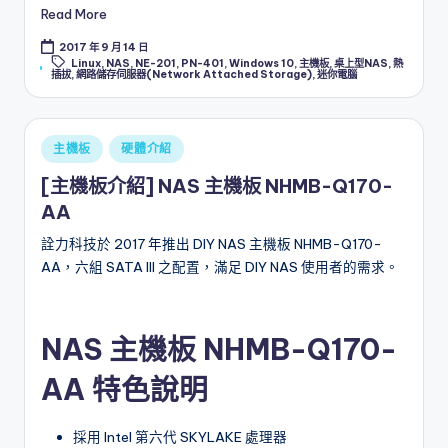
Read More
l
2017 年 9 月 14 日
o
Tags:
Linux
,
NAS
,
NE-201
,
PN-401
,
Windows 10
,
主機板
,
桌上型NAS
,
熱
插拔
,
網路儲存伺服器(Network Attached Storage)
,
迷你電腦
g
Posted
主機板
硬體介紹
in
[主機板介紹] NAS 主機板 NHMB-Q170-
AA
詮力科技於 2017 年推出 DIY NAS 主機板 NHMB-Q170-
AA，六組 SATA III 之配置，滿足 DIY NAS 使用者的需求。
NAS 主機板 NHMB-Q170-
AA 特色說明
採用
Intel
第六代
SKYLAKE
處理器