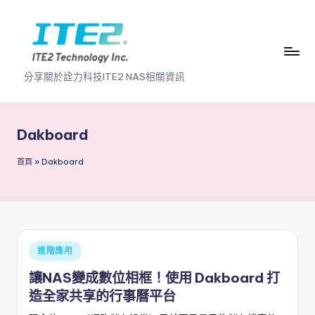
Skip
to
content
I
分享關於詮力科技ITE2 NAS相關資訊
T
E
Dakboard
2
首頁
»
Dakboard
N
A
S
2
Posted
進階應用
.
in
讓NAS變成數位相框！使用 Dakboard 打
0
造全家共享的行事曆平台
B