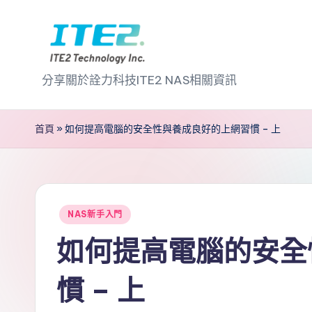
Skip
to
I
content
分享關於詮力科技ITE2 NAS相關資訊
T
首頁
»
如何提高電腦的安全性與養成良好的上網習慣 – 上
E
2
N
Posted
NAS新手入門
A
in
如何提高電腦的安全
S
慣 – 上
2