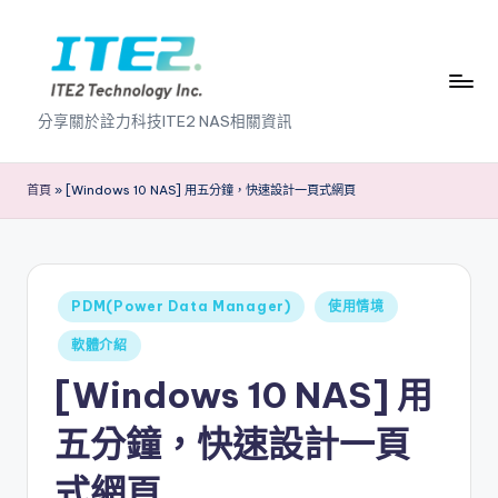
Skip
to
content
I
分享關於詮力科技ITE2 NAS相關資訊
T
E
首頁
»
[Windows 10 NAS] 用五分鐘，快速設計一頁式網頁
2
N
A
Posted
PDM(Power Data Manager)
使用情境
in
S
軟體介紹
2
[Windows 10 NAS] 用
.
五分鐘，快速設計一頁
0
式網頁
B