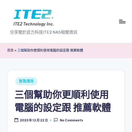
Skip
to
content
I
分享關於詮力科技ITE2 NAS相關資訊
T
E
首頁
»
三個幫助你更順利使用電腦的設定跟 推薦軟體
2
N
A
Posted
進階應用
in
S
三個幫助你更順利使用
2
電腦的設定跟 推薦軟體
.
0
2023 年 12 月 22 日
No Comments
B