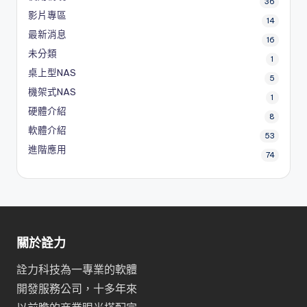
36
影片專區
14
最新消息
16
未分類
1
桌上型NAS
5
機架式NAS
1
硬體介紹
8
軟體介紹
53
進階應用
74
關於詮力
詮力科技為一專業的軟體
開發服務公司，十多年來