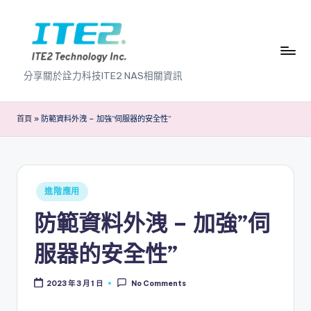
Skip
to
content
I
分享關於詮力科技ITE2 NAS相關資訊
T
E
首頁
»
防範資料外洩 – 加強”伺服器的安全性”
2
N
A
Posted
進階應用
in
S
防範資料外洩 – 加強”伺
2
服器的安全性”
.
0
2023 年 3 月 1 日
No Comments
B