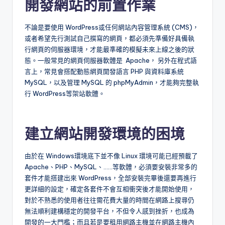
開發網站的前置作業
不論是要使用 WordPress或任何網站內容管理系統 (CMS)，
或者希望先行測試自己撰寫的網頁，都必須先準備好具備執
行網頁的伺服器環境，才能最準確的模擬未來上線之後的狀
態。一般常見的網頁伺服器軟體是 Apache， 另外在程式語
言上，常見會搭配動態網頁開發語言 PHP 與資料庫系統
MySQL，以及管理 MySQL 的 phpMyAdmin，才能夠完整執
行 WordPress等架站軟體。
建立網站開發環境的困境
由於在 Windows環境底下並不像 Linux 環境可能已經預載了
Apache、PHP、MySQL、……等軟體，必須要安裝非常多的
套件才能搭建出來 WordPress，全部安裝完畢後還要再進行
更詳細的設定，確定各套件不會互相衝突後才能開始使用，
對於不熟悉的使用者往往需花費大量的時間在網路上搜尋仍
無法順利建構穩定的開發平台，不但令人感到挫折，也成為
開發的一大門檻；而且若是要租用網路主機並在網路主機內