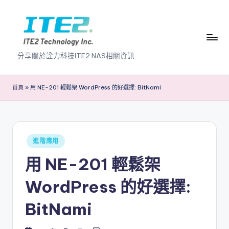
Skip
to
content
I
分享關於詮力科技ITE2 NAS相關資訊
T
E
首頁
»
用 NE-201 輕鬆架 WordPress 的好選擇: BitNami
2
N
A
Posted
進階應用
in
S
用 NE-201 輕鬆架
2
WordPress 的好選擇:
.
BitNami
0
B