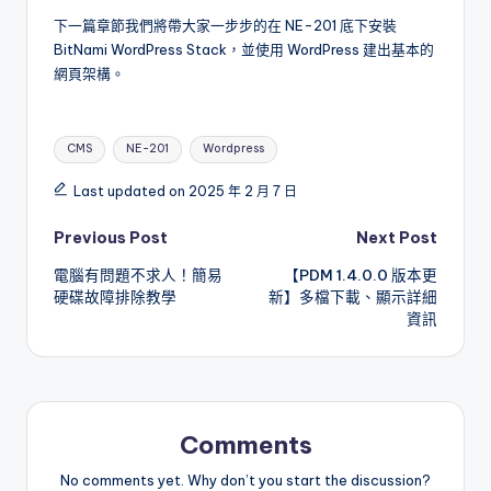
下一篇章節我們將帶大家一步步的在 NE-201 底下安裝
BitNami WordPress Stack，並使用 WordPress 建出基本的
網頁架構。
Tags:
CMS
NE-201
Wordpress
Last updated on 2025 年 2 月 7 日
Post
Previous Post
Next Post
電腦有問題不求人！簡易
【PDM 1.4.0.0 版本更
navigation
硬碟故障排除教學
新】多檔下載、顯示詳細
資訊
Comments
No comments yet. Why don’t you start the discussion?