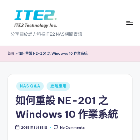
Skip
to
content
I
分享關於詮力科技ITE2 NAS相關資訊
T
E
首頁
»
如何重設 NE-201 之 Windows 10 作業系統
2
N
A
Posted
NAS Q&A
進階應用
in
S
如何重設 NE-201 之
2
Windows 10 作業系統
.
0
2018 年 1 月 18 日
No Comments
B